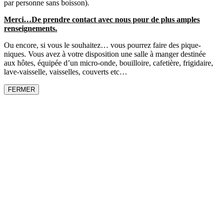
par personne sans boisson).
Merci…De prendre contact avec nous pour de plus amples
renseignements.
Ou encore, si vous le souhaitez… vous pourrez faire des pique-
niques. Vous avez à votre disposition une salle à manger destinée
aux hôtes, équipée d’un micro-onde, bouilloire, cafetière, frigidaire,
lave-vaisselle, vaisselles, couverts etc…
FERMER