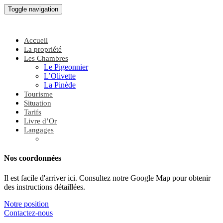
Toggle navigation
Accueil
La propriété
Les Chambres
Le Pigeonnier
L’Olivette
La Pinède
Tourisme
Situation
Tarifs
Livre d’Or
Langages
Nos coordonnées
Il est facile d'arriver ici. Consultez notre Google Map pour obtenir
des instructions détaillées.
Notre position
Contactez-nous