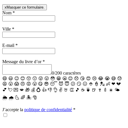
x
Masquer ce formulaire.
Nom
*
Ville
*
E-mail
*
Message du livre d’or
*
0
/
200
caractères
😄
😃
😉
😊
😚
😗
😜
😛
😳
😁
😬
😌
😞
😘
😍
😢
😂
😭
😅
😓
😩
😮
😱
😠
😡
😤
😋
😎
😴
😈
😇
😕
😏
😑
👲
👮
💂
👶
❤
💔
💕
💘
💌
💋
🎁
💰
💍
👍
👎
👌
✌️
🤘
👏
🎵
☕️
🍵
🍺
🍷
🍼
☀️
🌤
🌦
🌧
🌜
🌈
🏝
🎅
J’accepte la
politique de confidentialité
*