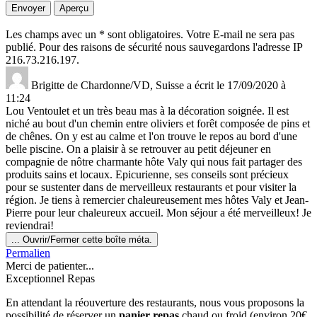
Les champs avec un * sont obligatoires. Votre E-mail ne sera pas
publié. Pour des raisons de sécurité nous sauvegardons l'adresse IP
216.73.216.197.
Brigitte
de
Chardonne/VD, Suisse
a écrit le
17/09/2020
à
11:24
Lou Ventoulet et un très beau mas à la décoration soignée. Il est
niché au bout d'un chemin entre oliviers et forêt composée de pins et
de chênes. On y est au calme et l'on trouve le repos au bord d'une
belle piscine. On a plaisir à se retrouver au petit déjeuner en
compagnie de nôtre charmante hôte Valy qui nous fait partager des
produits sains et locaux. Epicurienne, ses conseils sont précieux
pour se sustenter dans de merveilleux restaurants et pour visiter la
région. Je tiens à remercier chaleureusement mes hôtes Valy et Jean-
Pierre pour leur chaleureux accueil. Mon séjour a été merveilleux! Je
reviendrai!
...
Ouvrir/Fermer cette boîte méta.
Permalien
Merci de patienter...
Exceptionnel Repas
En attendant la réouverture des restaurants, nous vous proposons la
possibilité de réserver un
panier repas
chaud ou froid (environ 20€