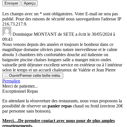
Les champs avec un * sont obligatoires. Votre E-mail ne sera pas
publié. Pour des raisons de sécurité nous sauvegardons l'adresse IP
216.73.217.9.
Dominique MONTANT
de
SETE
a écrit le
30/05/2024
à
09:43
Nous venons depuis des années et toujours le bonheur dans ce
magnifique domaine oliviers pins nature merveilleuse et le calme
absolu 3 chambres très confortables douche axl italienne ou
baignoire piscine chaises longues salle a manger micro ondes
vaisselle petit déjeuner excellent service en extérieur ou à l intérieur
selon le temps et un accueil chaleureux de Valérie et Jean Pierre
...
Ouvrir/Fermer cette boîte méta.
Permalien
Merci de patienter...
Exceptionnel Repas
En attendant la réouverture des restaurants, nous vous proposons la
possibilité de réserver un
panier repas
chaud ou froid (environ 20€
par personne sans boisson).
Merci…De prendre contact avec nous pour de plus amples
renseignements.