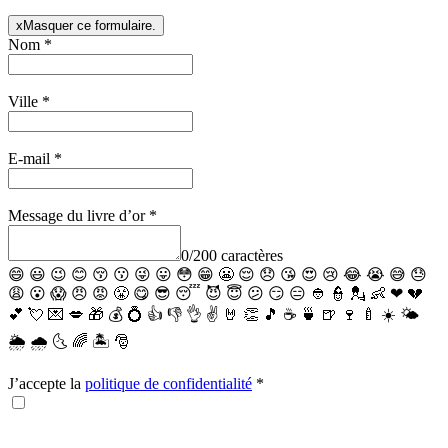
x
Masquer ce formulaire.
Nom
*
Ville
*
E-mail
*
Message du livre d’or
*
0
/
200
caractères
😄
😃
😉
😊
😚
😗
😜
😛
😳
😁
😬
😌
😞
😘
😍
😢
😂
😭
😅
😓
😩
😮
😱
😠
😡
😤
😋
😎
😴
😈
😇
😕
😏
😑
👲
👮
💂
👶
❤
💔
💕
💘
💌
💋
🎁
💰
💍
👍
👎
👌
✌️
🤘
👏
🎵
☕️
🍵
🍺
🍷
🍼
☀️
🌤
🌦
🌧
🌜
🌈
🏝
🎅
J’accepte la
politique de confidentialité
*