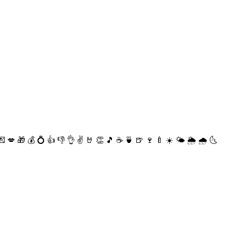
💌
💋
🎁
💰
💍
👍
👎
👌
✌️
🤘
👏
🎵
☕️
🍵
🍺
🍷
🍼
☀️
🌤
🌦
🌧
🌜