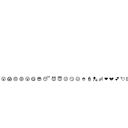
😮
😱
😠
😡
😤
😋
😎
😴
😈
😇
😕
😏
😑
👲
👮
💂
👶
❤
💔
💕
💘