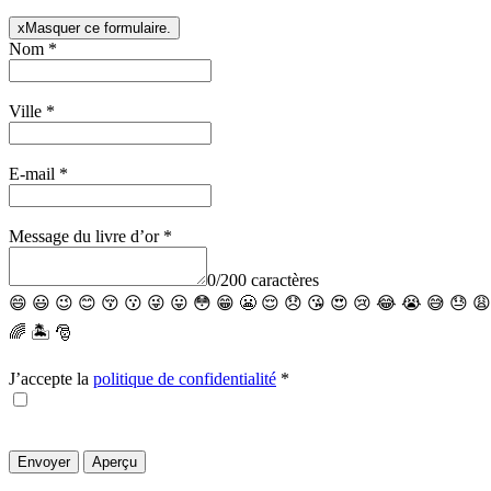
x
Masquer ce formulaire.
Nom
*
Ville
*
E-mail
*
Message du livre d’or
*
0
/
200
caractères
😄
😃
😉
😊
😚
😗
😜
😛
😳
😁
😬
😌
😞
😘
😍
😢
😂
😭
😅
😓
😩
🌈
🏝
🎅
J’accepte la
politique de confidentialité
*