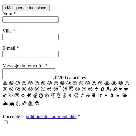
x
Masquer ce formulaire.
Nom
*
Ville
*
E-mail
*
Message du livre d’or
*
0
/
200
caractères
😄
😃
😉
😊
😚
😗
😜
😛
😳
😁
😬
😌
😞
😘
😍
😢
😂
😭
😅
😓
😩
😮
😱
😠
😡
😤
😋
😎
😴
😈
😇
😕
😏
😑
👲
👮
💂
👶
❤
💔
💕
💘
💌
💋
🎁
💰
💍
👍
👎
👌
✌️
🤘
👏
🎵
☕️
🍵
🍺
🍷
🍼
☀️
🌤
🌦
🌧
🌜
🌈
🏝
🎅
J’accepte la
politique de confidentialité
*